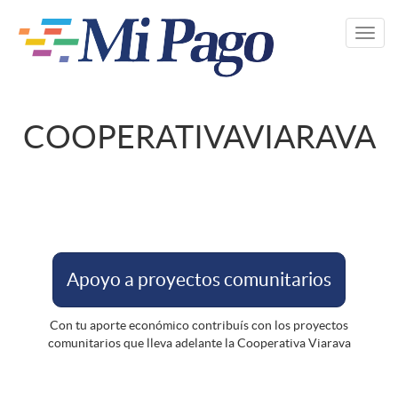
Pasar
al
Toggl
contenido
navig
principal
COOPERATIVAVIARAVA
Apoyo a proyectos comunitarios
Con tu aporte económico contribuís con los proyectos
comunitarios que lleva adelante la Cooperativa Viarava